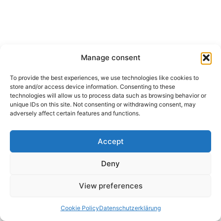
Manage consent
To provide the best experiences, we use technologies like cookies to
Herunterladen
store and/or access device information. Consenting to these
technologies will allow us to process data such as browsing behavior or
unique IDs on this site. Not consenting or withdrawing consent, may
Stellenangebote
adversely affect certain features and functions.
Datenschutzerklärung
Cookie Policy (EU)
Impressum
Accept
Deny
Copyright © 2026 DECK BISTRO
View preferences
Webdesign
Webfejlesztés
Cookie Policy
Datenschutzerklärung